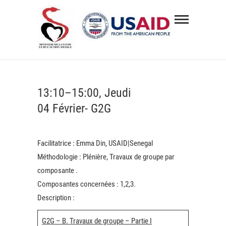
Skip
Senegal
to
Co-
content
creation
DÉVELOPPEMENT DE 03 NOUVEAUX PROJETS DE
SANTÉ
13:10–15:00, Jeudi
04 Février- G2G
Facilitatrice
:
Emma Din, USAID|Senegal
Méthodologie
: Plénière, Travaux de groupe par
composante .
Composantes concernées
: 1,2,3.
Description
:
G2G – B. Travaux de groupe – Partie I